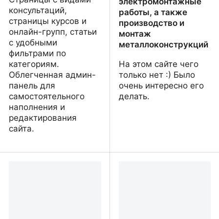
электромонтажные
консультаций,
работы, а также
страницы курсов и
производство и
онлайн-групп, статьи
монтаж
с удобными
металлоконструкций
фильтрами по
категориям.
На этом сайте чего
Облегченная админ-
только нет :) Было
панель для
очень интересно его
самостоятельного
делать.
наполнения и
редактирования
сайта.
Марина Зинланд —
«Topla Kuća Engineering»
Психологическая
– комплексные
помощь и поддержка
сантехнические,
электромонтажные
работы, а также
производство и монтаж