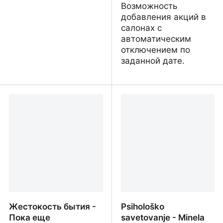
Возможность
добавления акций в
салонах с
автоматическим
отключением по
заданной дате.
Анна Еленева -
Kamalaya Thai Massage
Портфолио художника
Жестокость бытия -
Psihološko
Пока еще
savetovanje - Minela