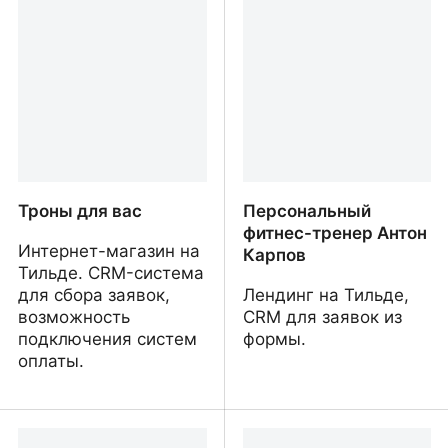
реклама для вашого
«Резвый склон»
бізнесу
Троны для вас
Персональный
фитнес-тренер Антон
Интернет-магазин на
Карпов
Тильде. CRM-система
для сбора заявок,
Лендинг на Тильде,
возможность
CRM для заявок из
подключения систем
формы.
оплаты.
Троны для вас
Персональный фитнес-
тренер Антон Карпов