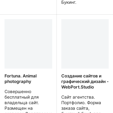
Букинг.
Отель на берегу
Villa Tara - мини-отель 
Адриатического моря -
Черногории
DreamSea Beachfront
Apartments
Fortuna. Animal
Создание сайтов и
photography
графический дизайн -
WebPort.Studio
Совершенно
бесплатный для
Сайт агентства.
владельца сайт.
Портфолио. Форма
Размещен на
заказа сайта,