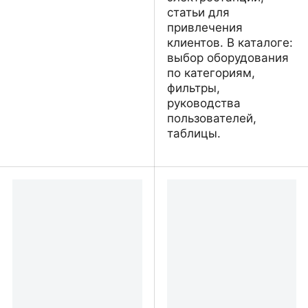
статьи для
привлечения
клиентов. В каталоге:
выбор оборудования
по категориям,
фильтры,
руководства
пользователей,
таблицы.
ToplaKuća - твой дом в
Topla Kuća - Solarni
Сербии
kolektori i paneli za
vazduh, vodu, struju.