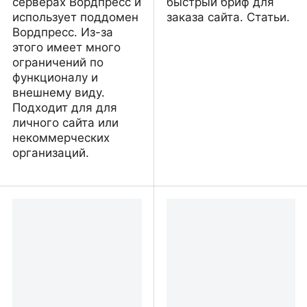
серверах Вордпресс и
быстрый бриф для
использует поддомен
заказа сайта. Статьи.
Вордпресс. Из-за
этого имеет много
ограничений по
функционалу и
внешнему виду.
Подходит для для
личного сайта или
некоммерческих
организаций.
Fortuna. Animal
Создание сайтов и
photography
графический дизайн -
WebPort.Studio