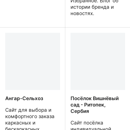
Избранное. Блог об
истории бренда и
новостях.
Орион-Альп
Salmin Jewelry
Ангар-Сельхоз
Посёлок Вишнёвый
сад - Ритопек,
Сайт для выбора и
Сербия
комфортного заказа
каркасных и
Сайт посёлка
бескаркасных
индивидуальной