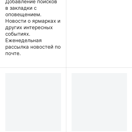
Добавление поисков
в закладки с
оповещением.
Новости о ярмарках и
других интересных
событиях.
Еженедельная
рассылка новостей по
почте.
Сообщество мастеров
Monolit Citi Home —
Черногории: изделия на
недвижимость в
заказ и в наличии
Черногории