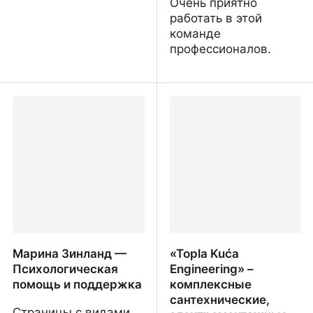
Очень приятно
работать в этой
команде
профессионалов.
Valas OÜ
EatBeat – Easy Diet App
with Meal Scanner
Марина Зинланд —
«Topla Kuća
Психологическая
Engineering» –
помощь и поддержка
комплексные
сантехнические,
Страницы с видами