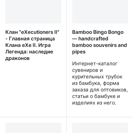
металлоконструкций
Клан "eXecutioners II"
Bamboo Bingo Bongo
- Главная страница
— handcrafted
Клана eXe II. Игра
bamboo souvenirs and
Легенда: наследие
pipes
драконов
Интернет-каталог
сувениров и
курительных трубок
из бамбука, форма
заказа для оптовиков,
статьи о бамбуке и
изделиях из него.
Клан "eXecutioners II" -
Bamboo Bingo Bongo —
Главная страница
handcrafted bamboo