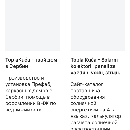
ToplaKuća - твой дом
Topla Kuća - Solarni
в Сербии
kolektori i paneli za
vazduh, vodu, struju.
Производство и
установка Префаб,
Сайт-каталог
каркасных домов в
поставщика
Сербии, помощь в
оборудования
оформлении ВНЖ по
солнечной
недвижимости
энергетики на 4-х
языках. Калькулятор
расчета солнечной
электростанции,