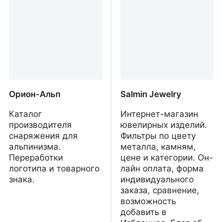
Клана eXe II. Игра
souvenirs and pipes
Легенда: наследие
драконов
Орион-Альп
Salmin Jewelry
Каталог
Интернет-магазин
производителя
ювелирных изделий.
снаряжения для
Фильтры по цвету
альпинизма.
металла, камням,
Переработки
цене и категории. Он-
логотипа и товарного
лайн оплата, форма
знака.
индивидуального
заказа, сравнение,
возможность
добавить в