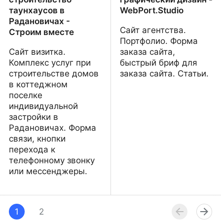
таунхаусов в
WebPort.Studio
Радановичах -
Сайт агентства.
Строим вместе
Портфолио. Форма
Сайт визитка.
заказа сайта,
Комплекс услуг при
быстрый бриф для
строительстве домов
заказа сайта. Статьи.
в коттеджном
поселке
индивидуальной
застройки в
Радановичах. Форма
связи, кнопки
перехода к
телефонному звонку
или мессенджеры.
Участки и
Создание сайтов и
строительство
1
2
графический дизайн -