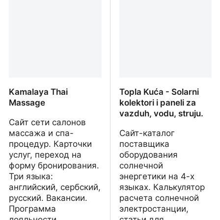
электромонтажные
работы, а также
производство и монтаж
металлоконструкций
Kamalaya Thai
Topla Kuća - Solarni
Massage
kolektori i paneli za
vazduh, vodu, struju.
Сайт сети салонов
массажа и спа-
Сайт-каталог
процедур. Карточки
поставщика
услуг, переход на
оборудования
форму бронирования.
солнечной
Три языка:
энергетики на 4-х
английский, сербский,
языках. Калькулятор
русский. Вакансии.
расчета солнечной
Программа
электростанции,
лояльности.
статьи для