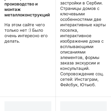
застройки в Сербии.
производство и
Страницы домов с
монтаж
ключевыми
металлоконструкций
особенностями две
На этом сайте чего
интерактивные карты
только нет :) Было
поселка,
очень интересно его
интерактивное
делать.
изображение дома с
всплывающими
описаниями
элементов, формы
заказа экскурсии и
консультаций.
Сопровождение соц.
сетей: Инстаграм,
Фейсбук, Ютьюб.
«Topla Kuća Engineering»
Посёлок Вишнёвый сад
– комплексные
- Ритопек, Сербия
сантехнические,