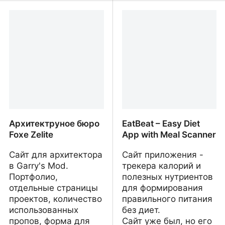
NeverEnd - wedding
Hankoart - Sculptures en
planner in Montenegro
Bois & Objets Artistiques
Архитектруное бюро
EatBeat – Easy Diet
Foxe Zelite
App with Meal Scanner
Сайт для архитектора
Сайт приложения -
в Garry's Mod.
трекера калорий и
Портфолио,
полезных нутриентов
отдельные страницы
для формирования
проектов, количество
правильного питания
использованных
без диет.
пропов, форма для
Сайт уже был, но его