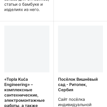
статьи о бамбуке и
изделиях из него.
Bamboo Bingo Bongo —
Valas OÜ
handcrafted bamboo
souvenirs and pipes
«Topla Kuća
Посёлок Вишнёвый
Engineering» –
сад - Ритопек,
комплексные
Сербия
сантехнические,
Сайт посёлка
электромонтажные
индивидуальной
работы, а также