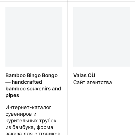
Salmin Jewelry
Марина Зинланд —
Психологическая
помощь и поддержка
Bamboo Bingo Bongo
Valas OÜ
— handcrafted
Сайт агентства
bamboo souvenirs and
pipes
Интернет-каталог
сувениров и
курительных трубок
из бамбука, форма
заказа для оптовиков,