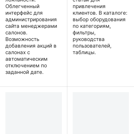
Облегченный
привлечения
интерфейс для
клиентов. В каталоге:
администрирования
выбор оборудования
сайта менеджерами
по категориям,
салонов.
фильтры,
Возможность
руководства
добавления акций в
пользователей,
салонах с
таблицы.
автоматическим
отключением по
заданной дате.
Kamalaya Thai Massage
Topla Kuća - Solarni
kolektori i paneli za
vazduh, vodu, struju.