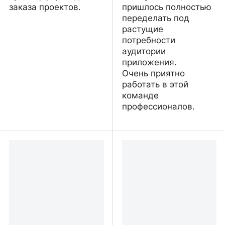
заказа проектов.
пришлось полностью
переделать под
растущие
потребности
аудитории
приложения.
Очень приятно
работать в этой
команде
профессионалов.
Архитектруное бюро
EatBeat – Easy Diet App
Foxe Zelite
with Meal Scanner