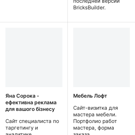
последней версии
BricksBuilder.
Ангар-Сельхоз
Дом в горах в
Черногории, клубная
система и дивиденды
Яна Сорока -
Мебель Лофт
ефективна реклама
Сайт-визитка для
для вашого бізнесу
мастера мебели.
Сайт специалиста по
Портфолио работ
таргетингу и
мастера, форма
аналитике.
заказа.