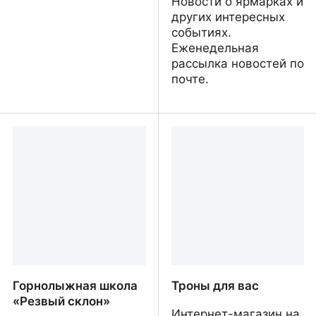
Новости о ярмарках и
других интересных
событиях.
Еженедельная
рассылка новостей по
почте.
Персональный фитнес-
Сообщество мастеров
тренер Антон Карпов
Черногории: изделия на
заказ и в наличии
Горнолыжная школа
Троны для вас
«Резвый склон»
Интернет-магазин на