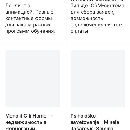
Лендинг с
Тильде. CRM-система
анимацией. Разные
для сбора заявок,
контактные формы
возможность
для заказа разных
подключения систем
программ обучения.
оплаты.
Горнолыжная школа
Троны для вас
«Резвый склон»
Monolit Citi Home —
Psihološko
недвижимость в
savetovanje - Minela
Черногории
Jašarević-Semina