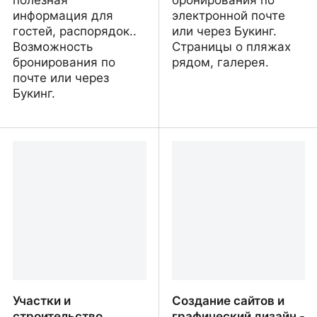
полезная
бронирования по
информация для
электронной почте
гостей, распорядок..
или через Букинг.
Возможность
Страницы о пляжах
бронирования по
рядом, галерея.
почте или через
Букинг.
Villa Tara - мини-отель в
Отель на берегу
Черногории
Адриатического моря -
DreamSea Beachfront
Apartments
Участки и
Создание сайтов и
строительство
графический дизайн -